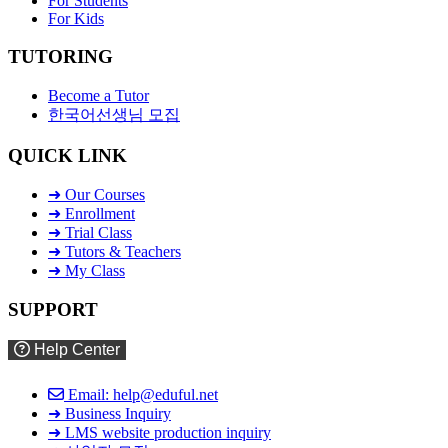
For Students
For Kids
TUTORING
Become a Tutor
한국어선생님 모집
QUICK LINK
➜ Our Courses
➜ Enrollment
➜ Trial Class
➜ Tutors & Teachers
➜ My Class
SUPPORT
Help Center
Email: help@eduful.net
➜ Business Inquiry
➜ LMS website production inquiry