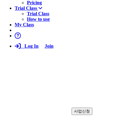
Pricing
Trial Class
Trial Class
How to use
My Class
Log In
Join
에듀풀과 업무제휴
Eduful은 학습자와 튜터를 연결하는 글로벌 언어 학습 플랫폼
입니다. 2004년 회사를 출범한 이래로 글로벌 사업을 진행하고
있습니다. 교육 프로그램으로 계속 성장하고 있습니다.
다양한 협업 기회를 살펴보십시오.
전세계 현지 및 한국에서 온라인, 오프라인으로 병행
하여 사업이 가능합니다.
사업신청